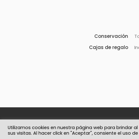
Conservación
T
Cajas de regalo
In
© 2026 Solo Recuerdos
Política de privacidad
Términos y 
Utilizamos cookies en nuestra página web para brindar al
sus visitas. Al hacer click en "Aceptar", consiente el uso d