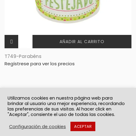
AÑADIR AL CARRITO
T749-Parabéns
Regístrese para ver los precios
Utilizamos cookies en nuestra página web para
brindar al usuario una mejor experiencia, recordando
las preferencias de sus visitas. Al hacer click en
"Aceptar", consiente el uso de todas las cookies.
© 2026 Solo Recuerdos
Política de privacidad
Términos y Condiciones
Contacto
Configuración de cookies
ACEPTAR