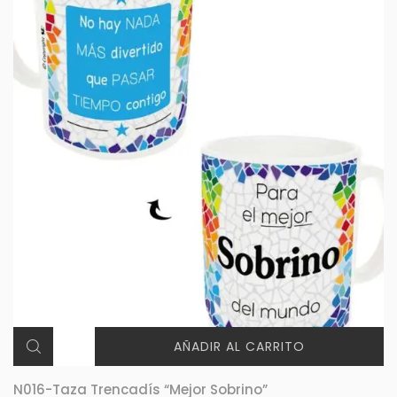
AÑADIR AL CARRITO
N016-Taza Trencadís “Mejor Sobrino”