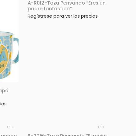
A-R012-Taza Pensando “Eres un
padre fantástico”
Regístrese para ver los precios
Papá
ios
Cuando
B-R016-Taza Pensando “El mejor