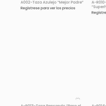
A002-Taza Azulejo “Mejor Padre”
A-R010
“Superh
Regístrese para ver los precios
Regístre
A-R013-Taza Pensando “Para el
A-R014