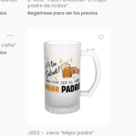
padre de todos”
ios
Regístrese para ver los precios
a caña”
ios
J002 – Jarra “Mejor padre”