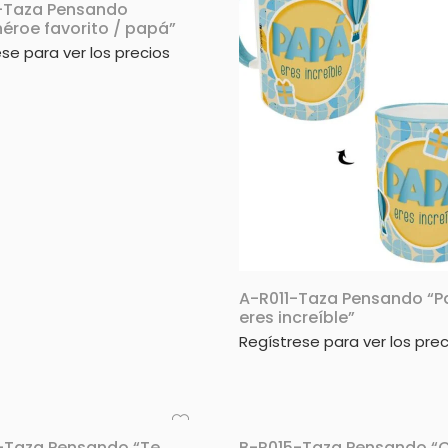
-Taza Pensando
éroe favorito / papá”
se para ver los precios
A-R011-Taza Pensando “
eres increíble”
Regístrese para ver los prec
-Taza Pensando “Te
B-R015-Taza Pensando “